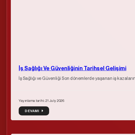
İş Sağlığı Ve Güvenliğinin Tarihsel Gelişimi
İş Sağlığı ve Güvenliği Son dönemlerde yaşanan iş kazaları
Yayınlama tarihi: 21 July 2026
DEVAMI
DEVAMI