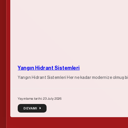
Yangın Hidrant Sistemleri
Yangın Hidrant Sistemleri Her ne kadar modernize olmuş bir
Yayınlama tarihi: 23 July 2026
DEVAMI
DEVAMI