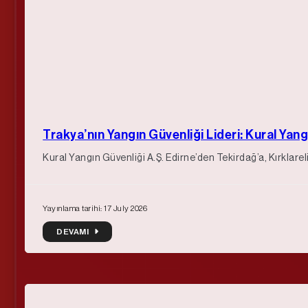
Trakya’nın Yangın Güvenliği Lideri: Kural Yang
Kural Yangın Güvenliği A.Ş. Edirne’den Tekirdağ’a, Kırklarel
Yayınlama tarihi: 17 July 2026
DEVAMI
DEVAMI