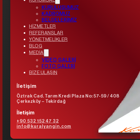
KURUMSAL
KURULUŞUMUZ
KADROMUZ
BELGELERİMİZ
HİZMETLER
REFERANSLAR
YÖNETMELİKLER
BLOG
MEDİA
VİDEO GALERİ
FOTO GALERİ
BİZE ULAŞIN
İletişim
Öztrak Cad. Tarım Kredi Plaza No: 57-59 / 408
Çerkezköy – Tekirdağ
İletişim
+90 532 152 47 32
info@kuralyangin.com