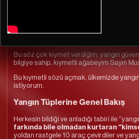
Kötü Bir Yangın Söndürme 
Bu söz çok kıymet verdiğim, yangın güvenl
bilgiye sahip, kıymetli ağabeyim Sayın Musta
Bu kıymetli sözü açmak, ülkemizde yangı
istiyorum.
Yangın Tüplerine Genel Bakış
Herkesin bildiği ve anladığı tabiri ile ‘’yang
farkında bile olmadan kurtaran ‘’kim
yoldan rastgele 10 araç çevirdiler ve yang