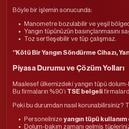
Böyle bir işlemin sonucunda:
Manometre bozulabilir ve yeşil bölgede 
Yangın tüpünüzün basınçlanmasını sağla
Toz sertleşebilir ve tüp çalışmaz.
‘’Kötü Bir Yangın Söndürme Cihazı, Yan
Piyasa Durumu ve Çözüm Yolları
Maalesef ülkemizdeki yangın tüpü dolum-b
Bu firmaların %90’ı
TSE belgeli
firmalard
Peki bu durumdan nasıl korunabilirsiniz? 
Personelinize
yangın tüpü kullanım 
Dolum-bakım zamanı gelmiş tüplerini