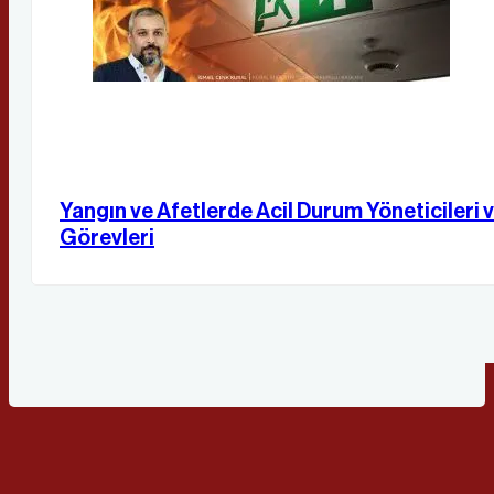
Yangın ve Afetlerde Acil Durum Yöneticileri 
Görevleri