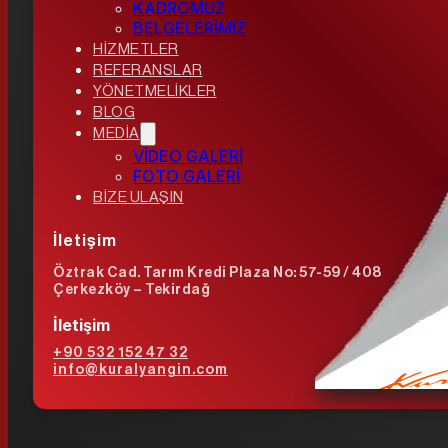
KADROMUZ
BELGELERİMİZ
HİZMETLER
REFERANSLAR
YÖNETMELİKLER
BLOG
MEDİA
VİDEO GALERİ
FOTO GALERİ
BİZE ULAŞIN
İletişim
Öztrak Cad. Tarım Kredi Plaza No: 57-59 / 408
Çerkezköy – Tekirdağ
İletişim
+90 532 152 47 32
info@kuralyangin.com