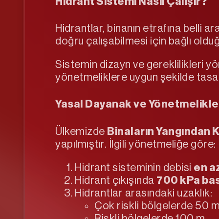
Hidrant Sistemi Nasıl Çalışır?
Hidrantlar, binanın etrafına belli ar
doğru çalışabilmesi için bağlı oldu
Sistemin dizayn ve gereklilikleri y
yönetmeliklere uygun şekilde tasa
Yasal Dayanak ve Yönetmelikle
Ülkemizde
Binaların Yangından 
yapılmıştır. İlgili yönetmeliğe göre:
Hidrant sisteminin debisi
en a
Hidrant çıkışında
700 kPa ba
Hidrantlar arasındaki uzaklık:
Çok riskli bölgelerde 50 m
Riskli bölgelerde 100 m,