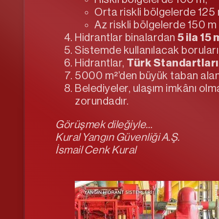
Orta riskli bölgelerde 125
Az riskli bölgelerde 150 m 
Hidrantlar binalardan
5 ila 15
Sistemde kullanılacak boruları
Hidrantlar,
Türk Standartlar
5000 m²’den büyük taban alanın
Belediyeler, ulaşım imkânı olm
zorundadır.
Görüşmek dileğiyle…
Kural Yangın Güvenliği A.Ş.
İsmail Cenk Kural