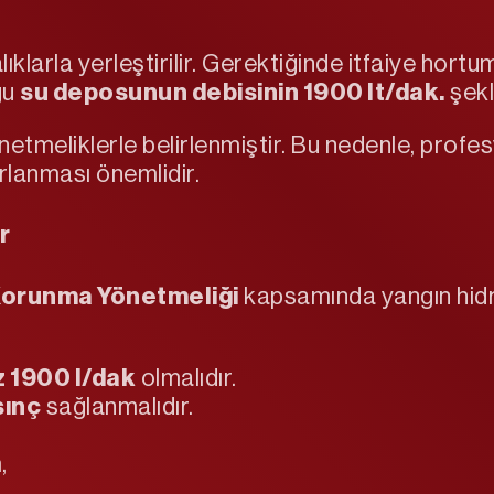
alıklarla yerleştirilir. Gerektiğinde itfaiye hortu
ğu
su deposunun debisinin 1900 lt/dak.
şekl
önetmeliklerle belirlenmiştir. Bu nedenle, prof
rlanması önemlidir.
r
Korunma Yönetmeliği
kapsamında yangın hidra
z 1900 l/dak
olmalıdır.
sınç
sağlanmalıdır.
,