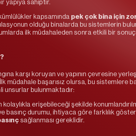
 yapıya sahiptir.
yükümlülükler kapsamında
pek çok bina için zo
ülasyonun olduğu binalarda bu sistemlerin bul
umlarda ilk müdahaleden sonra etkili bir sonuç 
r?
ngına karşı koruyan ve yapının çevresine yerleş
. İlk müdahale başarısız olursa, bu sistemlere b
i unsurlar bulunmaktadır:
ın kolaylıkla erişebileceği şekilde konumlandırılm
 basınç durumu, ihtiyaca göre farklılık göstere
basınç
sağlanması gereklidir.