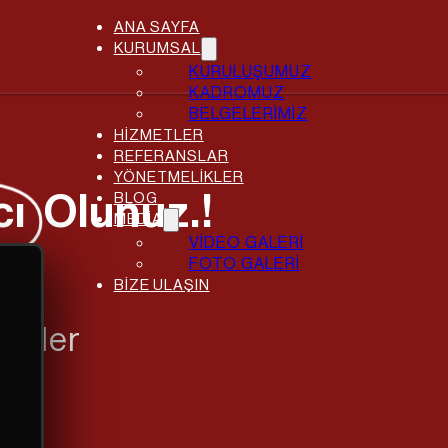
ANA SAYFA
KURUMSAL
KURULUŞUMUZ
KADROMUZ
BELGELERİMİZ
HİZMETLER
REFERANSLAR
YÖNETMELİKLER
cı
Olunuz.!
BLOG
MEDİA
VİDEO GALERİ
FOTO GALERİ
BİZE ULAŞIN
aleler