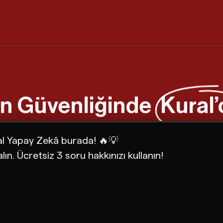
n Güvenliğinde
Kural’
al Yapay Zekâ burada! 🔥💡
lın. Ücretsiz 3 soru hakkınızı kullanın!
Sektörel Mak