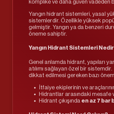
komplike ve daha güven vadeden bir
Yangın hidrant sistemleri, yasal 
sistemlerdir. Özellikle yüksek pop
gelmiştir. Yangın ya da benzeri dur
öneme sahiptir.
Yangın Hidrant Sistemleri Nedi
Genel anlamda hidrant, yapıları ya
atılımı sağlayan özel bir sistemdir
dikkat edilmesi gereken bazı öneml
İtfaiye ekiplerinin ve araçların
Hidrantlar arasındaki mesafe ve
Hidrant çıkışında
en az 7 bar 