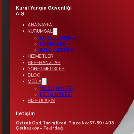
Kural Yangın Güvenliği
A.Ş.
ANA SAYFA
KURUMSAL
KURULUŞUMUZ
KADROMUZ
BELGELERİMİZ
HİZMETLER
REFERANSLAR
YÖNETMELİKLER
BLOG
MEDİA
VİDEO GALERİ
FOTO GALERİ
BİZE ULAŞIN
İletişim
Öztrak Cad. Tarım Kredi Plaza No: 57-59 / 408
Çerkezköy – Tekirdağ