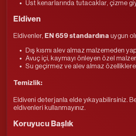
Üst kenarlarında tutacaklar, çizme giyi
Eldiven
Eldivenler,
EN 659 standardına
uygun olma
Dış kısmı alev almaz malzemeden yapı
Avuç içi, kaymayı önleyen özel malzem
Su geçirmez ve alev almaz özelliklere 
Temizlik:
Eldiveni deterjanla elde yıkayabilirsiniz
eldivenleri kullanmayınız.
Koruyucu Başlık