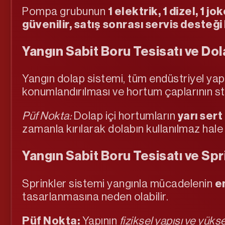
Pompa grubunun
1 elektrik, 1 dizel, 
güvenilir, satış sonrası servis desteğ
Yangın Sabit Boru Tesisatı ve Dol
Yangın dolap sistemi, tüm endüstriyel ya
konumlandırılması ve hortum çaplarının st
Püf Nokta:
Dolap içi hortumların
yarı sert
zamanla kırılarak dolabın kullanılmaz hale
Yangın Sabit Boru Tesisatı ve Spr
Sprinkler sistemi yangınla mücadelenin
e
tasarlanmasına neden olabilir.
Püf Nokta:
Yapının
fiziksel yapısı ve yükse