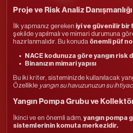
Proje ve Risk Analiz Danışmanlığı
İlk yapmanız gereken
iyi ve güvenilir b
şekilde yapılmalı ve mimari durumuna göre
hazırlanmalıdır. Bu konuda
önemli püf no
NACE kodunuza göre yangın risk
Binanızın mimari yapısı
Bu iki kriter, sisteminizde kullanılacak y
Özellikle
yangın su havuzunuzun su ihtiyac
Yangın Pompa Grubu ve Kollektör
İkinci ve en önemli adım,
yangın pompa gr
sistemlerinin komuta merkezidir.