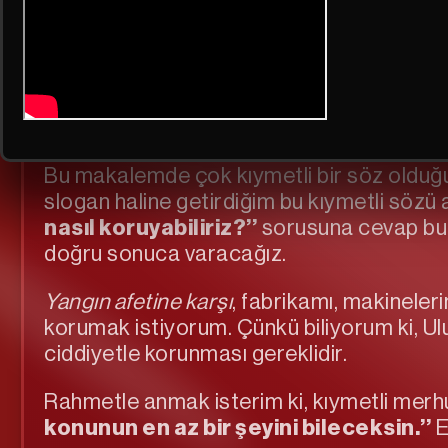
Yangın Güvenliğinde Kural’
Bu makalemde çok kıymetli bir söz olduğu
slogan haline getirdiğim bu kıymetli sözü 
nasıl koruyabiliriz?’’
sorusuna cevap bul
doğru sonuca varacağız.
Yangın afetine karşı
, fabrikamı, makineleri
korumak istiyorum. Çünkü biliyorum ki, U
ciddiyetle korunması gereklidir.
Rahmetle anmak isterim ki, kıymetli merh
konunun en az bir şeyini bileceksin.’’
E