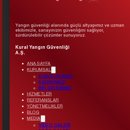
Yangın güvenliği alanında güçlü altyapımız ve uzman
ekibimizle, sanayinizin güvenliğini sağlıyor,
sürdürülebilir çözümler sunuyoruz.
Kural Yangın Güvenliği
A.Ş.
ANA SAYFA
KURUMSAL
KURULUŞUMUZ
KADROMUZ
BELGELERİMİZ
HİZMETLER
REFERANSLAR
YÖNETMELİKLER
BLOG
MEDİA
VİDEO GALERİ