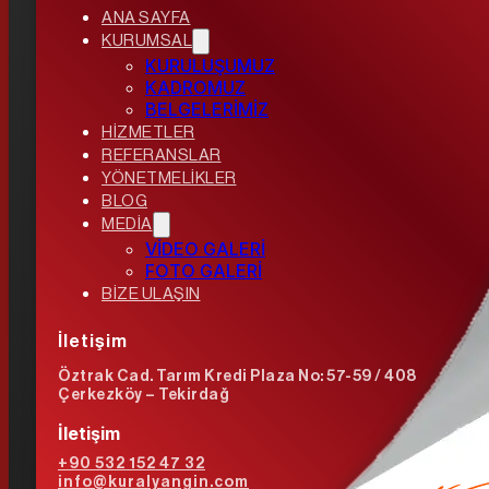
ANA SAYFA
KURUMSAL
KURULUŞUMUZ
KADROMUZ
BELGELERİMİZ
HİZMETLER
REFERANSLAR
YÖNETMELİKLER
BLOG
MEDİA
VİDEO GALERİ
FOTO GALERİ
BİZE ULAŞIN
İletişim
Öztrak Cad. Tarım Kredi Plaza No: 57-59 / 408
Çerkezköy – Tekirdağ
İletişim
+90 532 152 47 32
info@kuralyangin.com