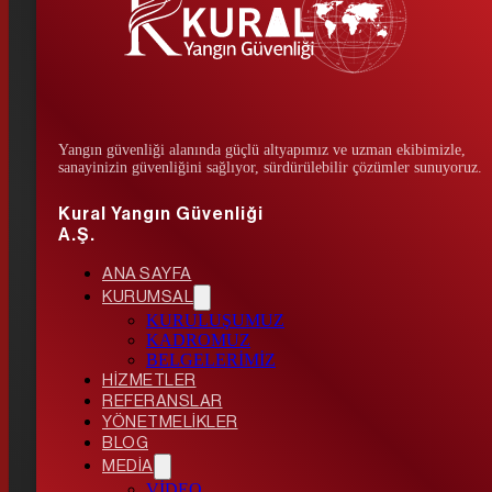
Yangın güvenliği alanında güçlü altyapımız ve uzman ekibimizle,
sanayinizin güvenliğini sağlıyor, sürdürülebilir çözümler sunuyoruz.
Kural Yangın Güvenliği
A.Ş.
ANA SAYFA
KURUMSAL
KURULUŞUMUZ
KADROMUZ
BELGELERİMİZ
HİZMETLER
REFERANSLAR
YÖNETMELİKLER
BLOG
MEDİA
VİDEO