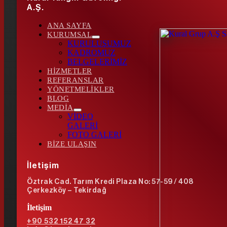
A.Ş.
ANA SAYFA
KURUMSAL
KURULUŞUMUZ
KADROMUZ
BELGELERİMİZ
HİZMETLER
REFERANSLAR
YÖNETMELİKLER
BLOG
MEDİA
VİDEO
GALERİ
FOTO GALERİ
BİZE ULAŞIN
İletişim
Öztrak Cad. Tarım Kredi Plaza No: 57-59 / 408
Çerkezköy – Tekirdağ
İletişim
+90 532 152 47 32