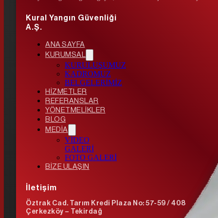
Kural Yangın Güvenliği
A.Ş.
ANA SAYFA
KURUMSAL
KURULUŞUMUZ
KADROMUZ
BELGELERİMİZ
HİZMETLER
REFERANSLAR
YÖNETMELİKLER
BLOG
MEDİA
VİDEO
GALERİ
FOTO GALERİ
BİZE ULAŞIN
İletişim
Öztrak Cad. Tarım Kredi Plaza No: 57-59 / 408
Çerkezköy – Tekirdağ