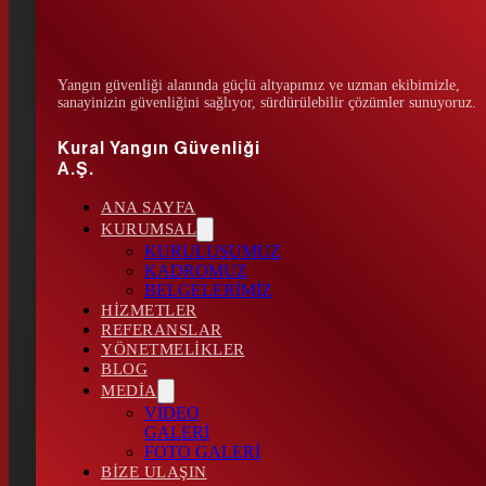
Yangın güvenliği alanında güçlü altyapımız ve uzman ekibimizle,
sanayinizin güvenliğini sağlıyor, sürdürülebilir çözümler sunuyoruz.
Kural Yangın Güvenliği
A.Ş.
ANA SAYFA
KURUMSAL
KURULUŞUMUZ
KADROMUZ
BELGELERİMİZ
HİZMETLER
REFERANSLAR
YÖNETMELİKLER
BLOG
MEDİA
VİDEO
GALERİ
FOTO GALERİ
BİZE ULAŞIN